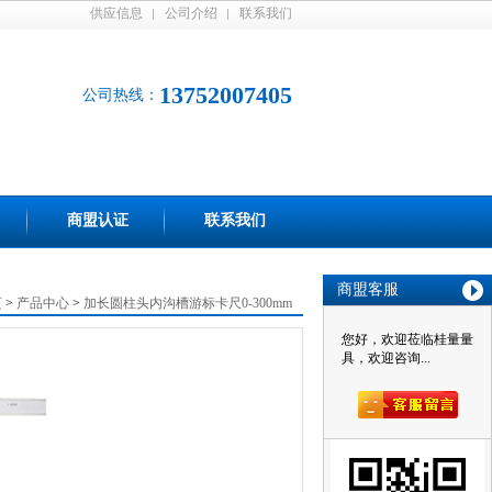
供应信息
公司介绍
联系我们
13752007405
公司热线：
商盟认证
联系我们
商盟客服
页
>
产品中心
>
加长圆柱头内沟槽游标卡尺0-300mm
您好，欢迎莅临桂量量
具，欢迎咨询...