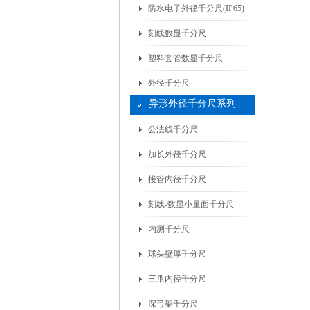
防水电子外径千分尺(IP65)
刻线数显千分尺
塑料套管数显千分尺
外径千分尺
异形外径千分尺系列
公法线千分尺
加长外径千分尺
接管内径千分尺
刻线-数显小量面千分尺
内测千分尺
球头壁厚千分尺
三爪内径千分尺
深弓架千分尺