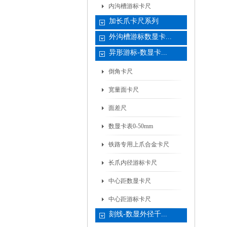
内沟槽游标卡尺
加长爪卡尺系列
外沟槽游标数显卡...
异形游标-数显卡...
倒角卡尺
宽量面卡尺
面差尺
数显卡表0-50mm
铁路专用上爪合金卡尺
长爪内径游标卡尺
中心距数显卡尺
中心距游标卡尺
刻线-数显外径千...