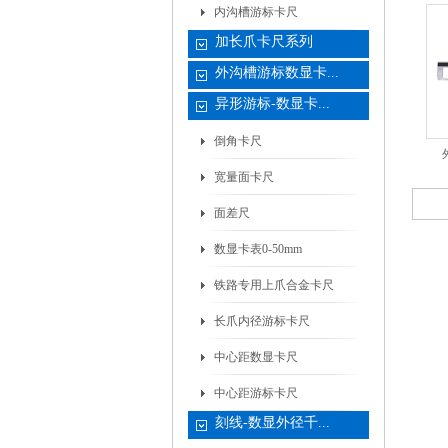
内沟槽游标卡尺
加长爪卡尺系列
外沟槽游标数显卡...
异形游标-数显卡...
倒角卡尺
宽量面卡尺
面差尺
数显卡表0-50mm
铁路专用上爪合金卡尺
长爪内径游标卡尺
中心距数显卡尺
中心距游标卡尺
刻线-数显外径千...