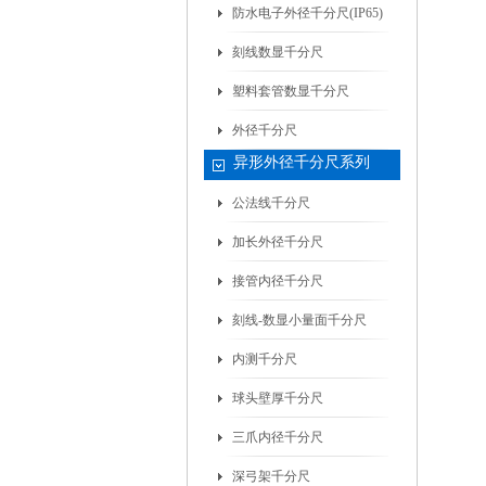
防水电子外径千分尺(IP65)
刻线数显千分尺
塑料套管数显千分尺
外径千分尺
异形外径千分尺系列
公法线千分尺
加长外径千分尺
接管内径千分尺
刻线-数显小量面千分尺
内测千分尺
球头壁厚千分尺
三爪内径千分尺
深弓架千分尺