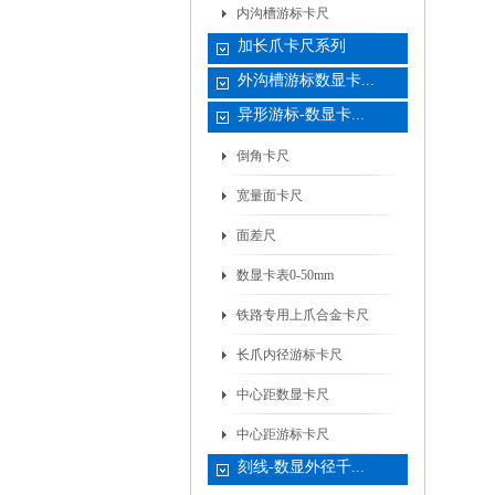
内沟槽游标卡尺
加长爪卡尺系列
外沟槽游标数显卡...
异形游标-数显卡...
倒角卡尺
宽量面卡尺
面差尺
数显卡表0-50mm
铁路专用上爪合金卡尺
长爪内径游标卡尺
中心距数显卡尺
中心距游标卡尺
刻线-数显外径千...