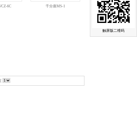
CZ-6C
千分座MS-1
触屏版二维码
页