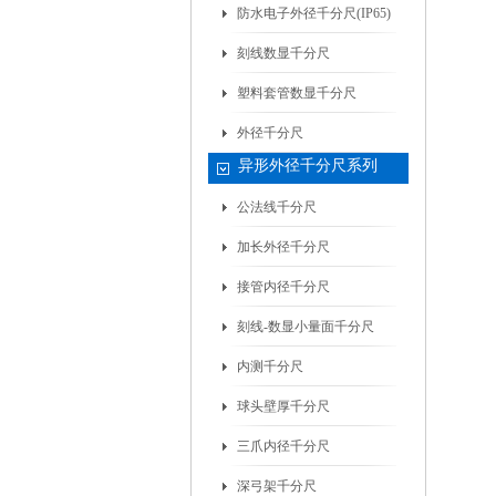
防水电子外径千分尺(IP65)
刻线数显千分尺
塑料套管数显千分尺
外径千分尺
异形外径千分尺系列
公法线千分尺
加长外径千分尺
接管内径千分尺
刻线-数显小量面千分尺
内测千分尺
球头壁厚千分尺
三爪内径千分尺
深弓架千分尺